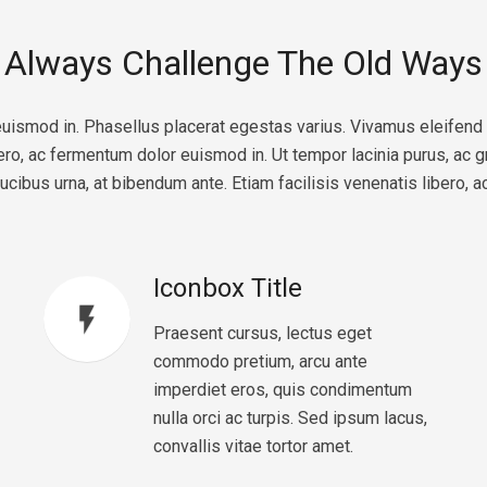
Always Challenge The Old Ways
r euismod in. Phasellus placerat egestas varius. Vivamus eleifen
ibero, ac fermentum dolor euismod in. Ut tempor lacinia purus, ac
aucibus urna, at bibendum ante. Etiam facilisis venenatis libero, 
Iconbox Title
flash_on
Praesent cursus, lectus eget
commodo pretium, arcu ante
imperdiet eros, quis condimentum
nulla orci ac turpis. Sed ipsum lacus,
convallis vitae tortor amet.