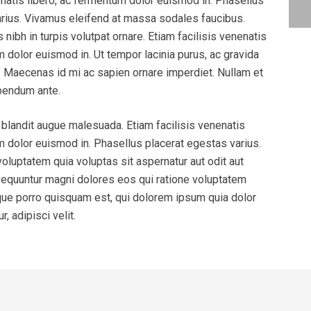
enatis libero, ac fermentum dolor euismod in. Phasellus
arius. Vivamus eleifend at massa sodales faucibus.
nibh in turpis volutpat ornare. Etiam facilisis venenatis
m dolor euismod in. Ut tempor lacinia purus, ac gravida
t. Maecenas id mi ac sapien ornare imperdiet. Nullam et
ibendum ante.
blandit augue malesuada. Etiam facilisis venenatis
m dolor euismod in. Phasellus placerat egestas varius.
luptatem quia voluptas sit aspernatur aut odit aut
sequuntur magni dolores eos qui ratione voluptatem
que porro quisquam est, qui dolorem ipsum quia dolor
, adipisci velit.