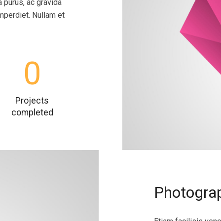
a purus, ac gravida
mperdiet. Nullam et
0
Projects
completed
Photograp