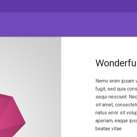
Wonderfu
Nemo enim ipsam vo
fugit, sed quia con
sequi nesciunt. Ne
sit amet, consectetu
natus error sit vo
aperiam, eaque ipsa 
beatae vitae.