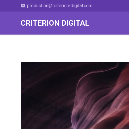
production@criterion-digital.com
email
CRITERION DIGITAL